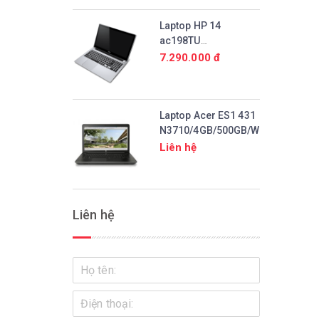
Laptop HP 14
ac198TU
N3700/2GB/500GB/Win10
7.290.000 đ
Laptop Acer ES1 431
N3710/4GB/500GB/Win10
Liên hệ
Liên hệ