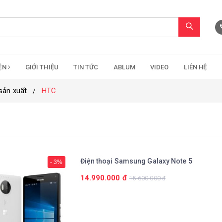
IỆN
GIỚI THIỆU
TIN TỨC
ABLUM
VIDEO
LIÊN HỆ
sản xuất
HTC
Điện thoại Samsung Galaxy Note 5
- 3%
14.990.000 đ
15.600.000 đ