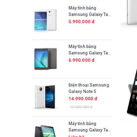
Máy tính bảng
Samsung Galaxy Tab
E 9.6 (SM-T561)
5.990.000 đ
Máy tính bảng
Samsung Galaxy Tab
A 9.7 (SM-P555)
6.990.000 đ
Điện thoại Samsung
Galaxy Note 5
14.990.000 đ
15.600.000 đ
Máy tính bảng
Samsung Galaxy Tab
S2 9.7 (SM-T815)