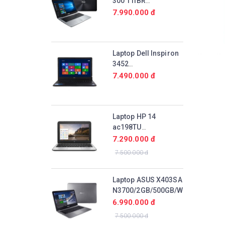
300 11IBR
N3710/4GB/32GB/Win10
7.990.000 đ
Laptop Dell Inspiron
3452
N3700/4GB/500GB/Win10
7.490.000 đ
Laptop HP 14
ac198TU
N3700/2GB/500GB/Win10
7.290.000 đ
7.500.000 đ
Laptop ASUS X403SA
N3700/2GB/500GB/Win10
6.990.000 đ
7.500.000 đ