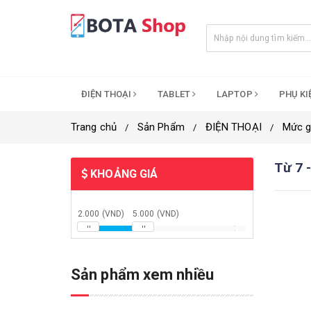
ĐIỆN THOẠI
TABLET
LAPTOP
PHỤ K
Trang chủ
Sản Phẩm
ĐIỆN THOẠI
Mức g
Từ 7 -
KHOẢNG GIÁ
2.000 (VND)
5.000 (VND)
Sản phẩm xem nhiều