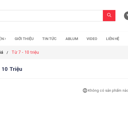
IỆN
GIỚI THIỆU
TIN TỨC
ABLUM
VIDEO
LIÊN HỆ
iá
Từ 7 - 10 triệu
 10 Triệu
Không có sản phẩm nà