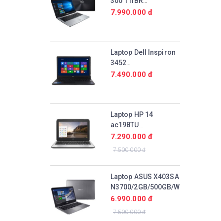
300 11IBR
N3710/4GB/32GB/Win10
7.990.000 đ
Laptop Dell Inspiron
3452
N3700/4GB/500GB/Win10
7.490.000 đ
Laptop HP 14
ac198TU
N3700/2GB/500GB/Win10
7.290.000 đ
7.500.000 đ
Laptop ASUS X403SA
N3700/2GB/500GB/Win10
6.990.000 đ
7.500.000 đ