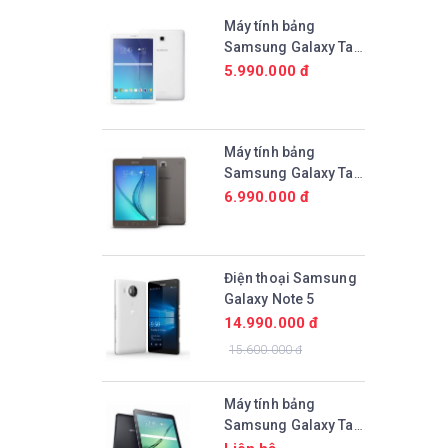
Máy tính bảng
Samsung Galaxy Tab
E 9.6 (SM-T561)
5.990.000 đ
Máy tính bảng
Samsung Galaxy Tab
A 9.7 (SM-P555)
6.990.000 đ
Điện thoại Samsung
Galaxy Note 5
14.990.000 đ
15.600.000 đ
Máy tính bảng
Samsung Galaxy Tab
S2 9.7 (SM-T815)