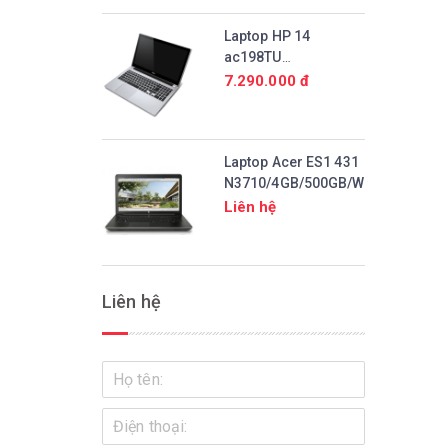
Laptop HP 14
ac198TU
N3700/2GB/500GB/Win10
7.290.000 đ
Laptop Acer ES1 431
N3710/4GB/500GB/Win10
Liên hệ
Liên hệ