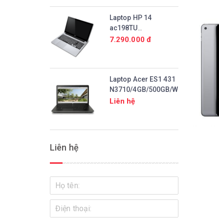
Laptop HP 14
ac198TU
N3700/2GB/500GB/Win10
7.290.000 đ
Laptop Acer ES1 431
N3710/4GB/500GB/Win10
Liên hệ
Liên hệ