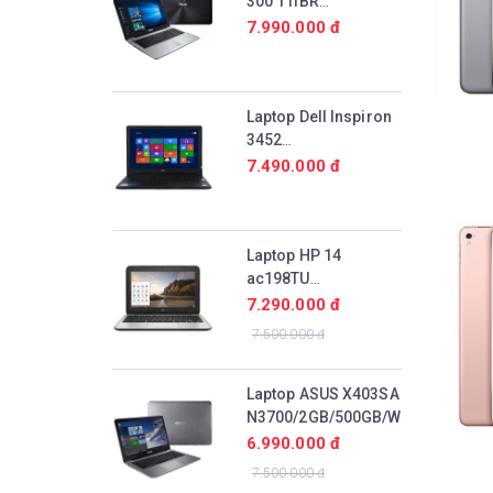
300 11IBR
N3710/4GB/32GB/Win10
7.990.000 đ
Laptop Dell Inspiron
3452
N3700/4GB/500GB/Win10
7.490.000 đ
Laptop HP 14
ac198TU
N3700/2GB/500GB/Win10
7.290.000 đ
7.500.000 đ
Laptop ASUS X403SA
N3700/2GB/500GB/Win10
6.990.000 đ
7.500.000 đ