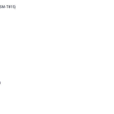
(SM-T815)
B