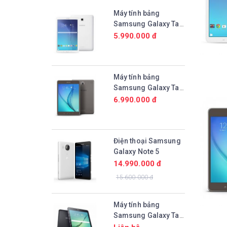
Máy tính bảng
Samsung Galaxy Tab
E 9.6 (SM-T561)
5.990.000 đ
Máy tính bảng
Samsung Galaxy Tab
A 9.7 (SM-P555)
6.990.000 đ
Điện thoại Samsung
Galaxy Note 5
14.990.000 đ
15.600.000 đ
Máy tính bảng
Samsung Galaxy Tab
S2 9.7 (SM-T815)