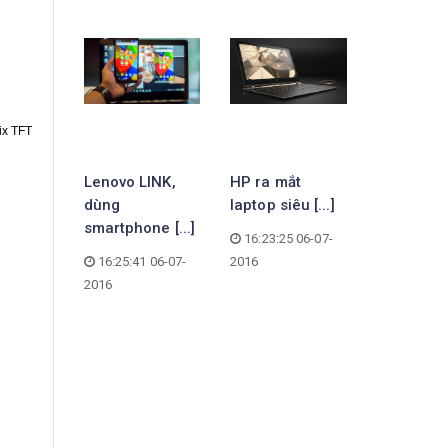
ix TFT
 dự
Lenovo LINK,
HP ra mắt
Cập nhật
hi mua
dùng
laptop siêu [...]
giá bán i
smartphone [...]
[...]
16:23:25 06-07-
 12-06-
16:25:41 06-07-
2016
16:15:29 
2016
2016