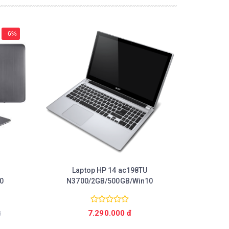
- 6%
Laptop HP 14 ac198TU
0
N3700/2GB/500GB/Win10
Chi tiết
7.290.000 đ
đ