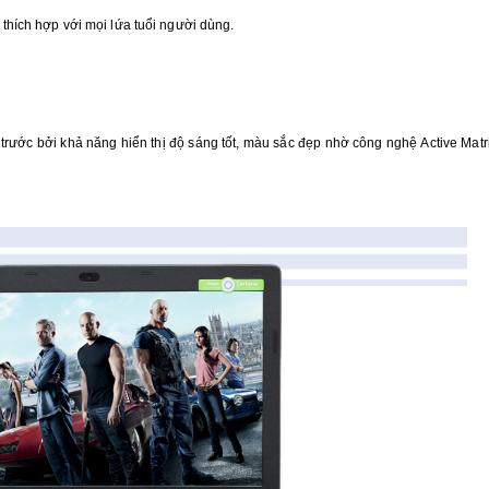
thích hợp với mọi lứa tuổi người dùng.
trước bởi khả năng hiển thị độ sáng tốt, màu sắc đẹp nhờ công nghệ Active Matr
Cập nhật nhanh
Tặng pin
giá bán iPhone
phòng k
[...]
[...]
16:15:29 06-07-
10:43:25
2016
2015