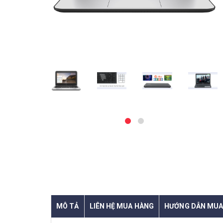
MÔ TẢ
LIÊN HỆ MUA HÀNG
HƯỚNG DẪN MUA