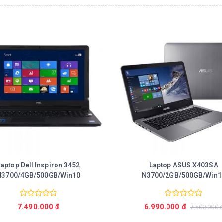
Laptop Dell Inspiron 3452
Laptop ASUS X403SA
N3700/4GB/500GB/Win10
N3700/2GB/500GB/Win1
Chi tiết
7.490.000 đ
6.990.000 đ
7.500.000 