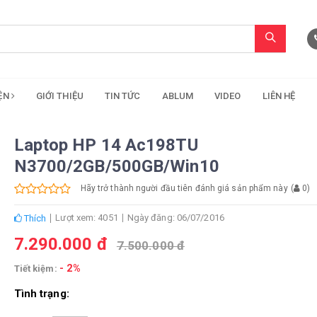
IỆN
GIỚI THIỆU
TIN TỨC
ABLUM
VIDEO
LIÊN HỆ
Laptop HP 14 Ac198TU
N3700/2GB/500GB/Win10
Hãy trở thành người đầu tiên đánh giá sản phẩm này
(
0
)
Lượt xem: 4051
Ngày đăng: 06/07/2016
Thích
7.290.000 đ
7.500.000 đ
- 2%
Tiết kiệm:
Tình trạng: