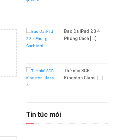
Bao Da iPad 2 3 4
Phong Cách [...]
Thẻ nhớ 8GB
Kingston Class [...]
Tin tức mới