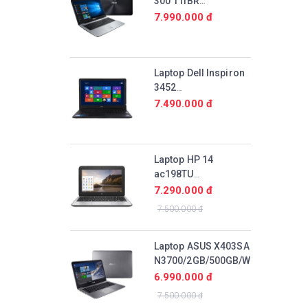
300 11IBR
N3710/4GB/32GB/Win10
7.990.000 đ
Laptop Dell Inspiron
3452
N3700/4GB/500GB/Win10
7.490.000 đ
Laptop HP 14
ac198TU
N3700/2GB/500GB/Win10
7.290.000 đ
7.500.000 đ
Laptop ASUS X403SA
N3700/2GB/500GB/Win10
6.990.000 đ
7.500.000 đ