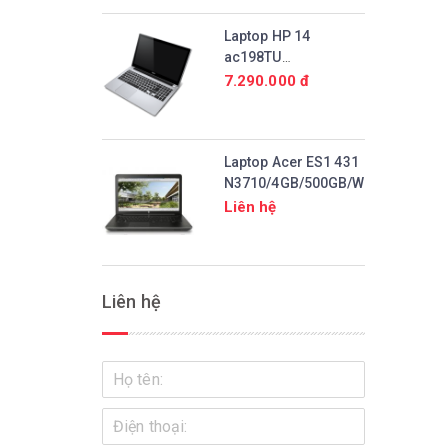
Laptop HP 14
ac198TU
N3700/2GB/500GB/Win10
7.290.000 đ
Laptop Acer ES1 431
N3710/4GB/500GB/Win10
Liên hệ
Liên hệ