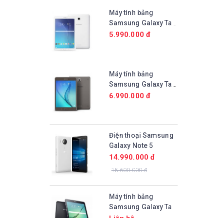
Máy tính bảng
Samsung Galaxy Tab
E 9.6 (SM-T561)
5.990.000 đ
Máy tính bảng
Samsung Galaxy Tab
A 9.7 (SM-P555)
6.990.000 đ
Điện thoại Samsung
Galaxy Note 5
14.990.000 đ
15.600.000 đ
Máy tính bảng
Samsung Galaxy Tab
S2 9.7 (SM-T815)